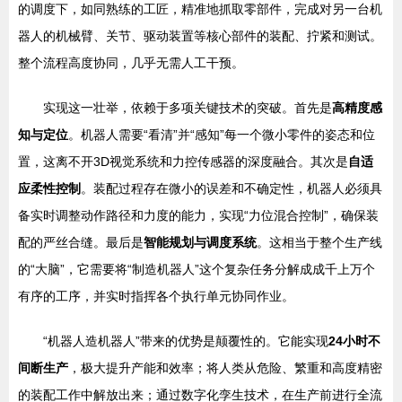
的调度下，如同熟练的工匠，精准地抓取零部件，完成对另一台机
器人的机械臂、关节、驱动装置等核心部件的装配、拧紧和测试。
整个流程高度协同，几乎无需人工干预。
实现这一壮举，依赖于多项关键技术的突破。首先是
高精度感
知与定位
。机器人需要“看清”并“感知”每一个微小零件的姿态和位
置，这离不开3D视觉系统和力控传感器的深度融合。其次是
自适
应柔性控制
。装配过程存在微小的误差和不确定性，机器人必须具
备实时调整动作路径和力度的能力，实现“力位混合控制”，确保装
配的严丝合缝。最后是
智能规划与调度系统
。这相当于整个生产线
的“大脑”，它需要将“制造机器人”这个复杂任务分解成成千上万个
有序的工序，并实时指挥各个执行单元协同作业。
“机器人造机器人”带来的优势是颠覆性的。它能实现
24小时不
间断生产
，极大提升产能和效率；将人类从危险、繁重和高度精密
的装配工作中解放出来；通过数字化孪生技术，在生产前进行全流